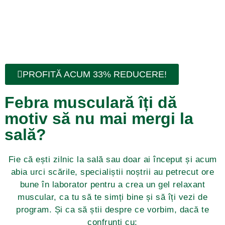
VivaCalm Fitness
PROFITĂ ACUM 33% REDUCERE!
Febra musculară îți dă
motiv să nu mai mergi la
sală?
Fie că ești zilnic la sală sau doar ai început și acum
abia urci scările, specialiștii noștrii au petrecut ore
bune în laborator pentru a crea un gel relaxant
muscular, ca tu să te simți bine și să îți vezi de
program. Și ca să știi despre ce vorbim, dacă te
confrunți cu: