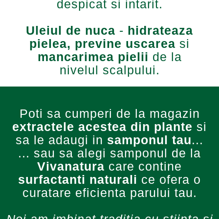
despicat si intarit.
Uleiul de nuca
-
hidrateaza
pielea, previne uscarea
si
mancarimea pielii
de la
nivelul scalpului.
Poti sa cumperi de la magazin
extractele acestea din plante
si
sa le adaugi in
samponul tau
...
... sau sa alegi samponul de la
Vivanatura
care contine
surfactanti naturali
ce ofera o
curatare eficienta parului tau.
Noi am imbinat traditia cu stiinta si